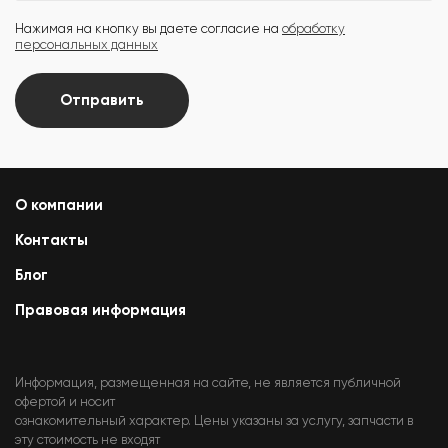
Нажимая на кнопку вы даете согласие на
обработку
персональных данных
Отправить
О компании
Контакты
Блог
Правовая информация
Информация, размещенная на сайте, не является публичной
офертой и носит
ознакомительный характер. Цены указаны за услугу, запчасти в
эту стоимость не входят