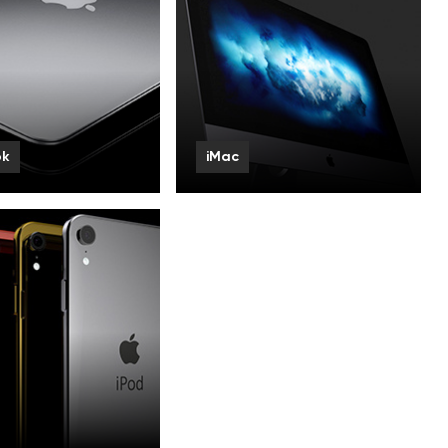
ok
iMac
 Pro
iMac Pro
Air
iMac 5K
 12
Смотреть все
ь все