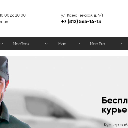
ул. Казначейская, д. 4/1
 10:00 до 20:00
+7 (812) 565-14-13
дных
MacBook
iMac
Mac Pro
Ремо
Прово
Ультр
без в
Настр
Чистк
Беспл
устро
Скидк
Скидк
в под
опер
за 99
курье
после
сдаче
-30% 
аппар
- Все курье
беспл
для передач
план
- Полная ра
-Курьер заб
- Все сотру