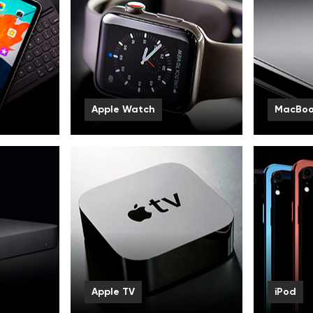
Apple Watch
MacBo
Apple Watch Ultra 2
MacBook
Apple Watch Ultra
MacBook 
Apple Watch 9
MacBook
Смотреть все
Смотрет
Apple TV
iPod