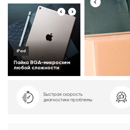
MacBook
iPad
Ремонт на ИК паяльной
Пайка BGA-микросхем
станции
любой сложности
Быстрая скорость
диагностики проблемы