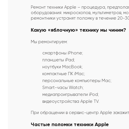
Ремонт техники Apple – процедура, предпола
оборудования: микроскопов, мультиметров, м
ремонтники устранят поломку в течение 20-30 
Какую «яблочную» технику мы чиним?
Мы ремонтируем:
смартфоны iPhone;
планшеты iPad;
ноутбуки MacBook;
компактные ПК iMac;
персональные компьютеры Mac;
Smart-часы Watch;
медиапроигрыватели iPod;
видеоустройства Apple TV.
При обращении в сервис-центр Apple закажит
Частые поломки техники Apple