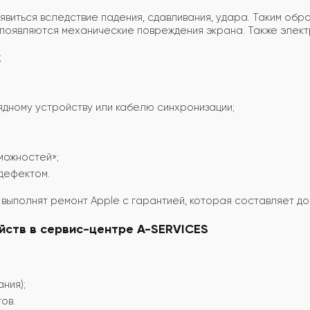
виться вследствие падения, сдавливания, удара. Таким обра
оявляются механические повреждения экрана. Также электрон
;
дному устройству или кабелю синхронизации;
можностей»;
дефектом.
ыполнят ремонт Apple с гарантией, которая составляет до 
йств в сервис-центре
A-SERVICES
ния);
ов.