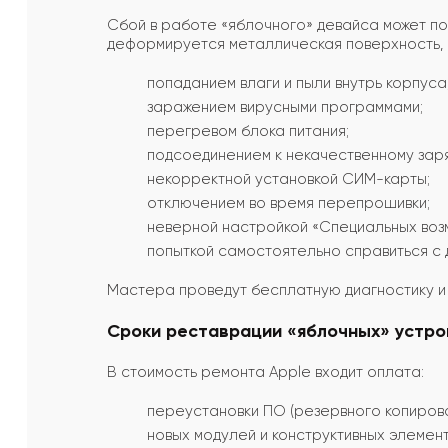
Сбой в работе «яблочного» девайса может поя
деформируется металлическая поверхность, п
попаданием влаги и пыли внутрь корпуса
заражением вирусными программами;
перегревом блока питания;
подсоединением к некачественному заря
некорректной установкой СИМ-карты;
отключением во время перепрошивки;
неверной настройкой «Специальных воз
попыткой самостоятельно справиться с 
Мастера проведут бесплатную диагностику и в
Сроки реставрации «яблочных» устро
В стоимость ремонта Apple входит оплата:
переустановки ПО (резервного копирова
новых модулей и конструктивных элемент