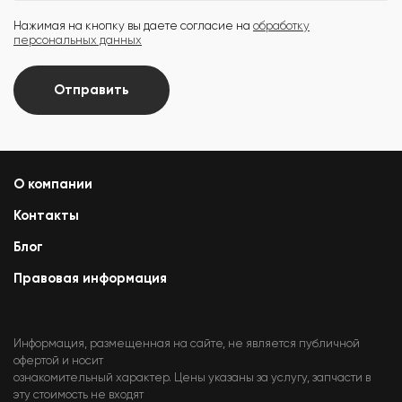
Нажимая на кнопку вы даете согласие на
обработку
персональных данных
Отправить
О компании
Контакты
Блог
Правовая информация
Информация, размещенная на сайте, не является публичной
офертой и носит
ознакомительный характер. Цены указаны за услугу, запчасти в
эту стоимость не входят