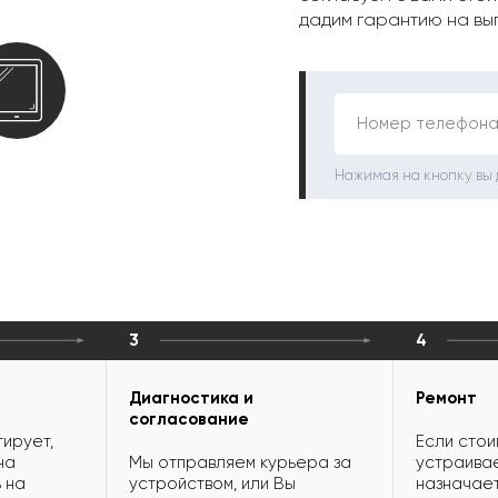
дадим гарантию на вы
Номер телефона
Нажимая на кнопку вы
3
4
Диагностика и
Ремонт
согласование
ирует,
Если стои
на
Мы отправляем курьера за
устраивае
 на
устройством, или Вы
назначает