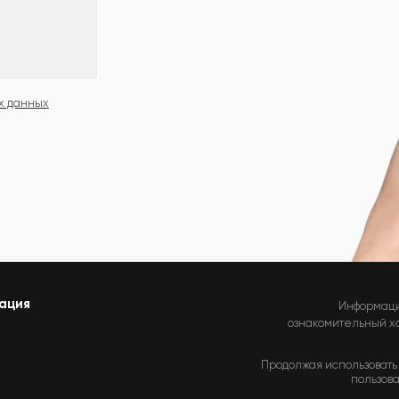
х данных
ация
Информаци
ознакомительный хар
Продолжая использовать 
пользова