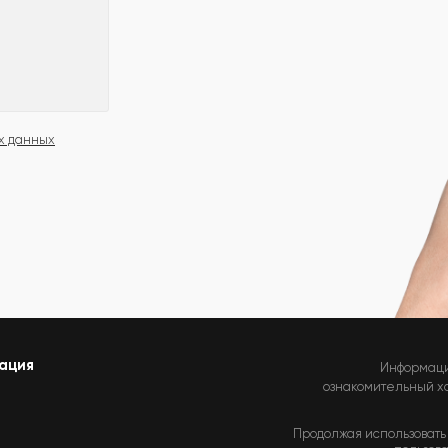
х данных
ация
Информаци
ознакомительный хар
Продолжая использовать 