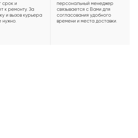
 срок и
персональный менеджер
т к ремонту. За
связывается с Вами для
ку и вызов курьера
согласования удобного
е нужно.
времени и места доставки.