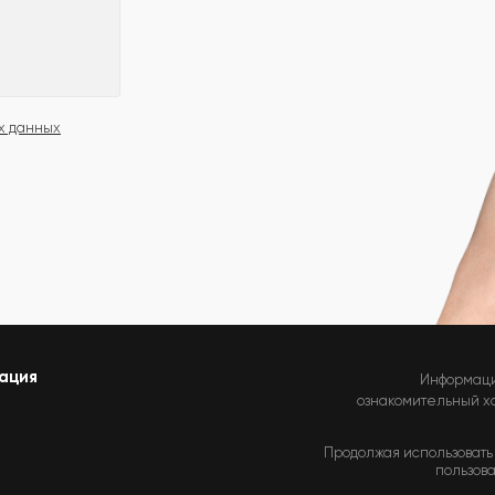
х данных
ация
Информаци
ознакомительный хар
Продолжая использовать 
пользова