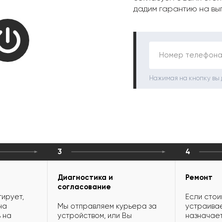
дадим гарантию на вы
Номер телефона
Нажимая на кнопку вы
3
4
Диагностика и
Ремонт
согласование
ирует,
Если стои
на
Мы отправляем курьера за
устраивае
 на
устройством, или Вы
назначает