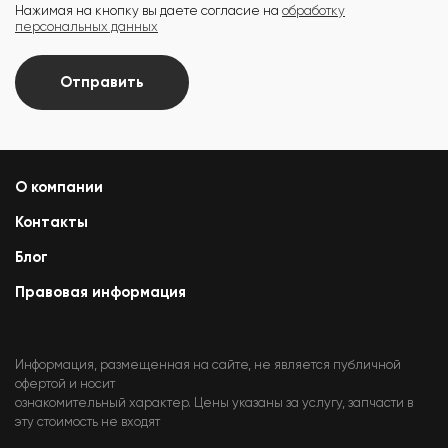
Нажимая на кнопку вы даете согласие на
обработку
персональных данных
Отправить
О компании
Контакты
Блог
Правовая информация
Информация, размещенная на сайте, не является публичной
офертой и носит
ознакомительный характер. Цены указаны за услугу, запчасти в
эту стоимость не входят