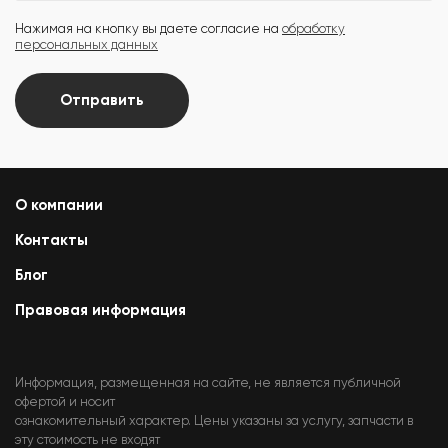
Нажимая на кнопку вы даете согласие на
обработку
персональных данных
Отправить
О компании
Контакты
Блог
Правовая информация
Информация, размещенная на сайте, не является публичной
офертой и носит
ознакомительный характер. Цены указаны за услугу, запчасти в
эту стоимость не входят