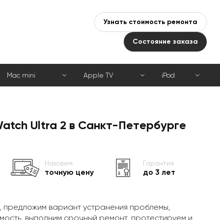
Узнать стоимость ремонта
Состояние заказа
Mac mini
Apple TV
iPod
atch Ultra 2 в Санкт-Петербурге
Назовем
Гарантия
точную цену
до 3 лет
, предложим вариант устранения проблемы,
мость, выполним срочный ремонт, протестируем и