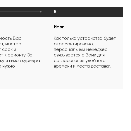
5
Итог
мость Вас
Как только устройство будет
т, мастер
отремонтировано,
 срок и
персональный менеджер
т к ремонту. За
связывается с Вами для
ку и вызов курьера
согласования удобного
е нужно.
времени и места доставки.