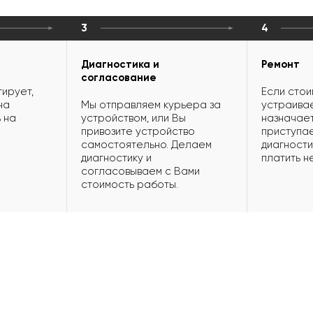
3
4
Диагностика и
Ремонт
согласование
ирует,
Если стои
на
Мы отправляем курьера за
устраивае
 на
устройством, или Вы
назначает
привозите устройство
приступае
самостоятельно. Делаем
диагности
диагностику и
платить н
согласовываем с Вами
стоимость работы.